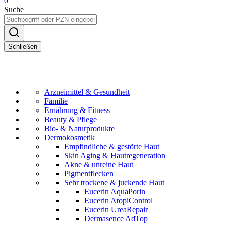
0
Suche
Schließen
Arzneimittel & Gesundheit
Familie
Ernährung & Fitness
Beauty & Pflege
Bio- & Naturprodukte
Dermokosmetik
Empfindliche & gestörte Haut
Skin Aging & Hautregeneration
Akne & unreine Haut
Pigmentflecken
Sehr trockene & juckende Haut
Eucerin AquaPorin
Eucerin AtopiControl
Eucerin UreaRepair
Dermasence AdTop