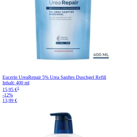
Eucerin UreaRepair 5% Urea Sanftes Duschgel Refill
Inhalt
:
400 ml
1
15,95 €
-12%
13,99 €