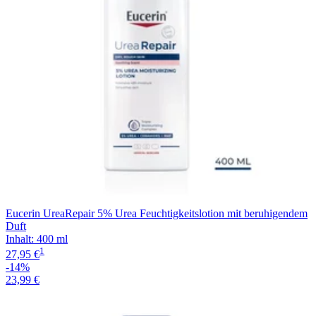
Eucerin UreaRepair 5% Urea Feuchtigkeitslotion mit beruhigendem
Duft
Inhalt
:
400 ml
1
27,95 €
-14%
23,99 €