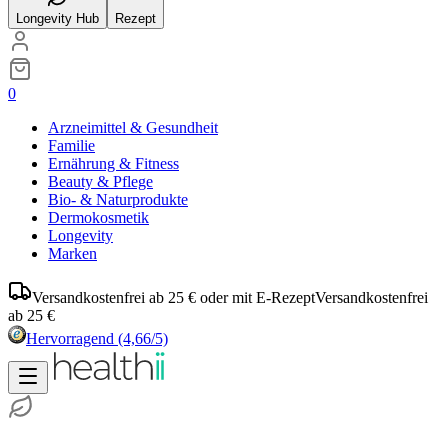
Longevity Hub
Rezept
0
Arzneimittel & Gesundheit
Familie
Ernährung & Fitness
Beauty & Pflege
Bio- & Naturprodukte
Dermokosmetik
Longevity
Marken
Versandkostenfrei ab 25 € oder mit E-Rezept
Versandkostenfrei
ab 25 €
Hervorragend
(4,66/5)