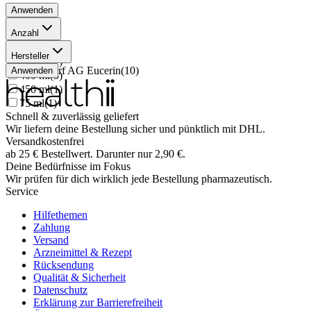
Anwenden
Anzahl
250 ml
(
2
)
Hersteller
100 ml
(
1
)
Beiersdorf AG Eucerin
(
10
)
Anwenden
400 ml
(
5
)
450 ml
(
1
)
75 ml
(
1
)
Schnell & zuverlässig geliefert
Wir liefern deine Bestellung sicher und
pünktlich
mit
DHL
.
Versandkostenfrei
ab
25
€
Bestellwert. Darunter nur
2,90
€
.
Deine Bedürfnisse im Fokus
Wir prüfen für dich wirklich
jede
Bestellung pharmazeutisch.
Service
Hilfethemen
Zahlung
Versand
Arzneimittel & Rezept
Rücksendung
Qualität & Sicherheit
Datenschutz
Erklärung zur Barrierefreiheit