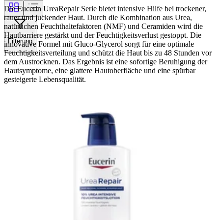
Die Eucerin UreaRepair Serie bietet intensive Hilfe bei trockener,
rauer und juckender Haut. Durch die Kombination aus Urea,
natürlichen Feuchthaltefaktoren (NMF) und Ceramiden wird die
Hautbarriere gestärkt und der Feuchtigkeitsverlust gestoppt. Die
Filterung
innovative Formel mit Gluco-Glycerol sorgt für eine optimale
Feuchtigkeitsverteilung und schützt die Haut bis zu 48 Stunden vor
dem Austrocknen. Das Ergebnis ist eine sofortige Beruhigung der
Hautsymptome, eine glattere Hautoberfläche und eine spürbar
gesteigerte Lebensqualität.