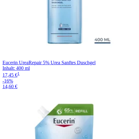
Eucerin UreaRepair 5% Urea Sanftes Duschgel
Inhalt
:
400 ml
1
17,45 €
-16%
14,60 €