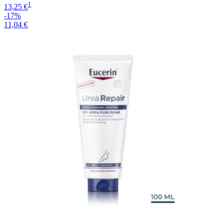
1
13,25 €
-17%
11,04 €