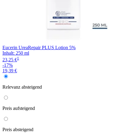
Eucerin UreaRepair PLUS Lotion 5%
Inhalt
:
250 ml
1
23,25 €
-17%
19,39 €
Relevanz
absteigend
Preis
aufsteigend
Preis
absteigend