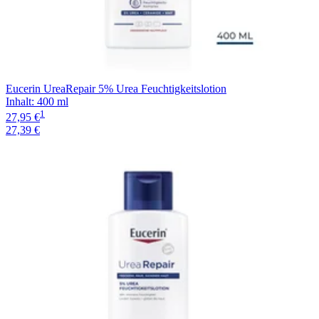
Eucerin UreaRepair 5% Urea Feuchtigkeitslotion
Inhalt
:
400 ml
1
27,95 €
27,39 €