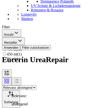
Dermasence Polaneth
UV-Schutz & Lichtdermatologie
Rötungen & Rosazea
Longevity
Marken
Filter
Anzahl
250 ml
(
2
)
Hersteller
100 ml
(
1
)
Beiersdorf AG Eucerin
(
10
)
Anwenden
Filter zurücksetzen
400 ml
(
5
)
450 ml
(
1
)
Eucerin UreaRepair
75 ml
(
1
)
Relevanz
:
Sortierung
absteigend