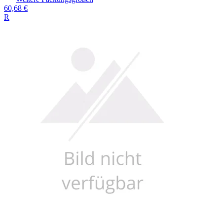
60,68 €
R