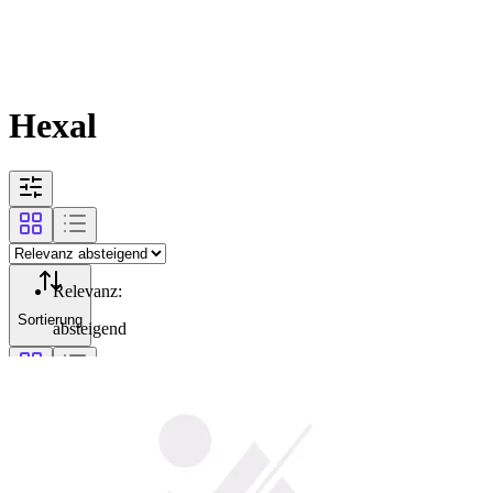
Hexal
Relevanz
:
Sortierung
absteigend
Filterung