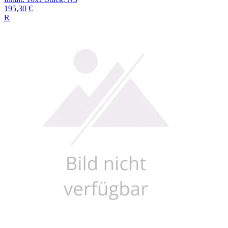
195,30 €
R