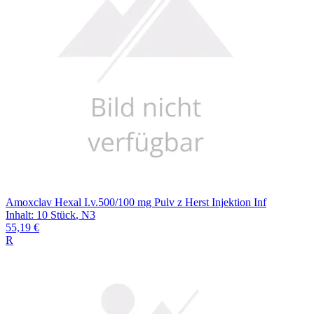
Amoxclav Hexal I.v.500/100 mg Pulv z Herst Injektion Inf
Inhalt
:
10 Stück
,
N3
55,19 €
R