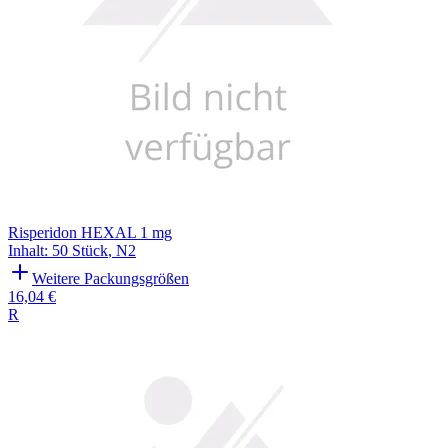
Risperidon HEXAL 1 mg
Inhalt
:
50 Stück
,
N2
Weitere Packungsgrößen
16,04 €
R