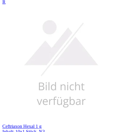
R
Ceftriaxon Hexal 1 g
Inhalt
:
10x1 Stück
,
N3