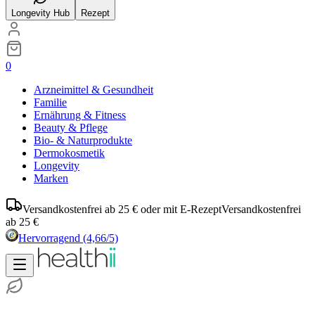
Longevity Hub
Rezept
0
Arzneimittel & Gesundheit
Familie
Ernährung & Fitness
Beauty & Pflege
Bio- & Naturprodukte
Dermokosmetik
Longevity
Marken
Versandkostenfrei ab 25 € oder mit E-Rezept
Versandkostenfrei
ab 25 €
Hervorragend
(4,66/5)