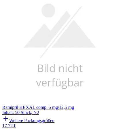
Ramipril HEXAL comp. 5 mg/12,5 mg
Inhalt
:
50 Stück
,
N2
Weitere Packungsgrößen
17,72 €