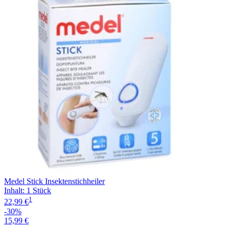
Medel Stick Insektenstichheiler
Inhalt
:
1 Stück
1
22,99 €
-30%
15,99 €