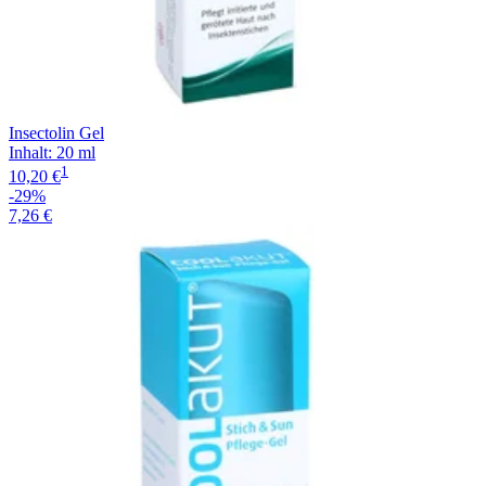
Insectolin Gel
Inhalt
:
20 ml
1
10,20 €
-29%
7,26 €