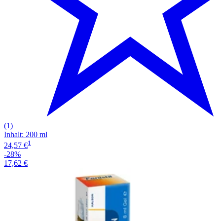
(1)
Inhalt
:
200 ml
1
24,57 €
-28%
17,62 €