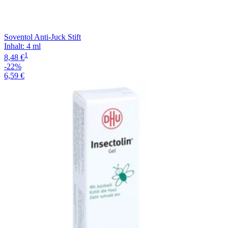
Soventol Anti-Juck Stift
Inhalt
:
4 ml
1
8,48 €
-22%
6,59 €