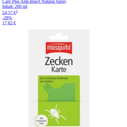
Care Plus Anti-Insect Natural Spray
Inhalt
:
200 ml
1
24,57 €
-28%
17,62 €