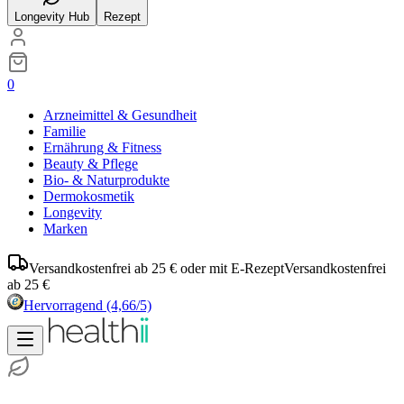
Longevity Hub
Rezept
0
Arzneimittel & Gesundheit
Familie
Ernährung & Fitness
Beauty & Pflege
Bio- & Naturprodukte
Dermokosmetik
Longevity
Marken
Versandkostenfrei ab 25 € oder mit E-Rezept
Versandkostenfrei
ab 25 €
Hervorragend
(4,66/5)