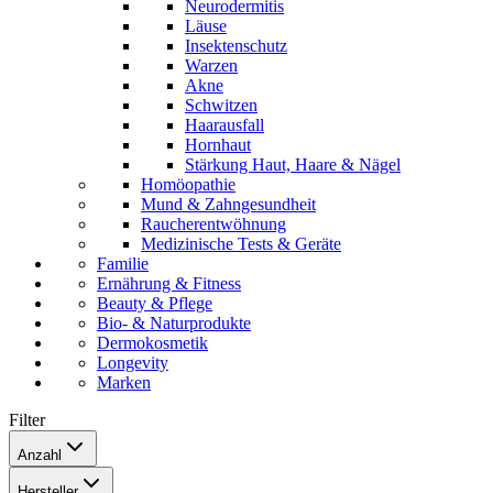
Neurodermitis
Läuse
Insektenschutz
Warzen
Akne
Schwitzen
Haarausfall
Hornhaut
Stärkung Haut, Haare & Nägel
Homöopathie
Mund & Zahngesundheit
Raucherentwöhnung
Medizinische Tests & Geräte
Familie
Ernährung & Fitness
Beauty & Pflege
Bio- & Naturprodukte
Dermokosmetik
Longevity
Marken
Filter
Anzahl
200 ml
(
3
)
Hersteller