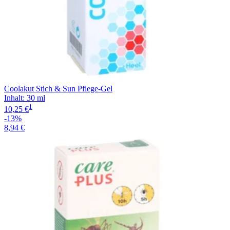
Coolakut Stich & Sun Pflege-Gel
Inhalt
:
30 ml
1
10,25 €
-13%
8,94 €