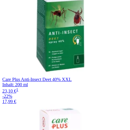
Care Plus Anti-Insect Deet 40% XXL
Inhalt
:
200 ml
1
23,10 €
-22%
17,99 €