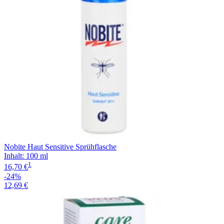
Nobite Haut Sensitive Sprühflasche
Inhalt
:
100 ml
1
16,70 €
-24%
12,69 €