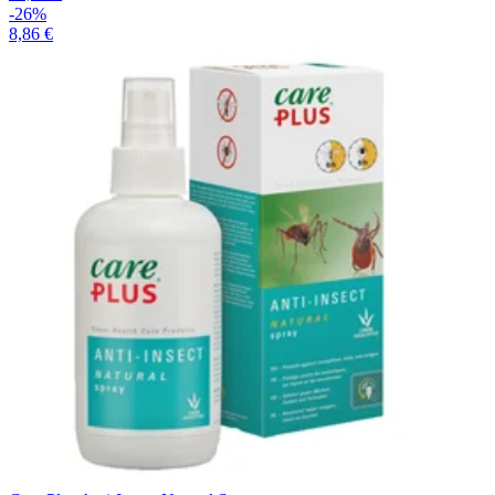
-26%
8,86 €