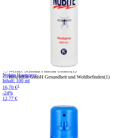
Tropical Concept Sarl
(
2
)
Hermes Arzneimittel GmbH
(
11
)
alva naturkosmetik GmbH & Co. KG
(
1
)
Careliv Produkte OHG
(
1
)
Tropenzorg B.V.
(
9
)
IMstam healthcare GmbH
(
3
)
Biologische Heilmittel Heel GmbH
(
1
)
DHU-Arzneimittel GmbH & Co. KG
(
1
)
Uebe Medical GmbH
(
3
)
Gebrüder Nippes GmbH & Co. KG
(
3
)
Pharma Brutscher
(
3
)
Werner Schmidt Pharma GmbH
(
1
)
Nobite Hautspray
BEURER GmbH Gesundheit und Wohlbefinden
(
1
)
Inhalt
:
100 ml
1
16,70 €
-24%
12,77 €