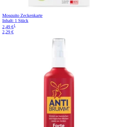
Mosquito Zeckenkarte
Inhalt
:
1 Stück
1
2,49 €
2,29 €