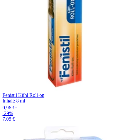
Fenistil Kühl Roll-on
Inhalt
:
8 ml
1
9,96 €
-29%
7,05 €