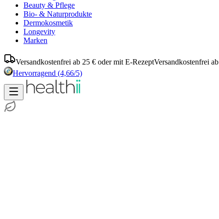
Beauty & Pflege
Bio- & Naturprodukte
Dermokosmetik
Longevity
Marken
Versandkostenfrei ab 25 € oder mit E-Rezept
Versandkostenfrei ab
Hervorragend
(4,66/5)