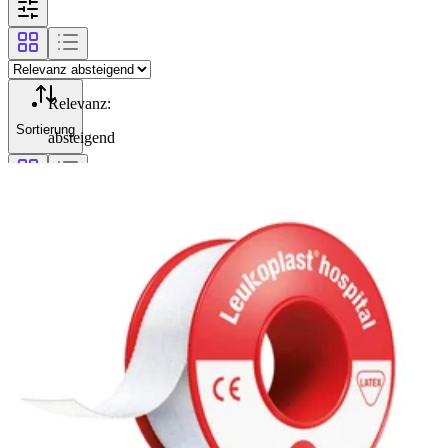
Relevanz
:
Sortierung
absteigend
Filterung