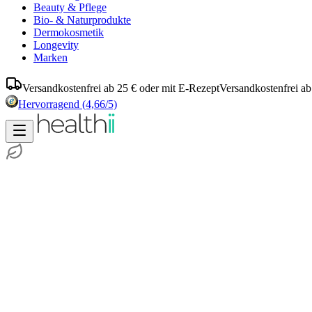
Beauty & Pflege
Bio- & Naturprodukte
Dermokosmetik
Longevity
Marken
Versandkostenfrei ab 25 € oder mit E-Rezept
Versandkostenfrei ab
Hervorragend
(4,66/5)