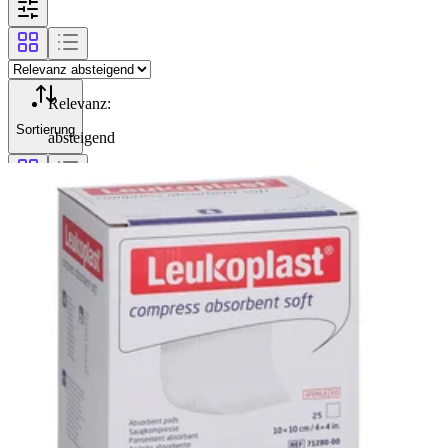
Relevanz
:
Sortierung
absteigend
Filterung