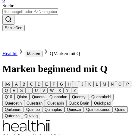
0
Suche
Schließen
Healthii
Q
Marken mit Q
Marken
Marken beginnend mit Q
0-9
A
B
C
D
E
F
G
H
I
J
K
L
M
N
O
P
Q
R
S
T
U
V
W
X
Y
Z
Q10
Qlaira
Quadra
Quantalan
Quensyl
Quentakehl
Quercetin
Questran
Quetiapin
Quick Brain
Quickpad
Quilonum
Quimbo
Quinaplus
Quinsair
Quintessence
Quiris
Qutenza
Quviviq