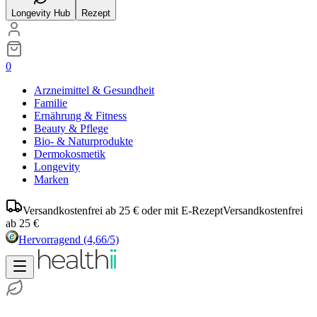
Longevity Hub
Rezept
0
Arzneimittel & Gesundheit
Familie
Ernährung & Fitness
Beauty & Pflege
Bio- & Naturprodukte
Dermokosmetik
Longevity
Marken
Versandkostenfrei ab 25 € oder mit E-Rezept
Versandkostenfrei
ab 25 €
Hervorragend
(4,66/5)