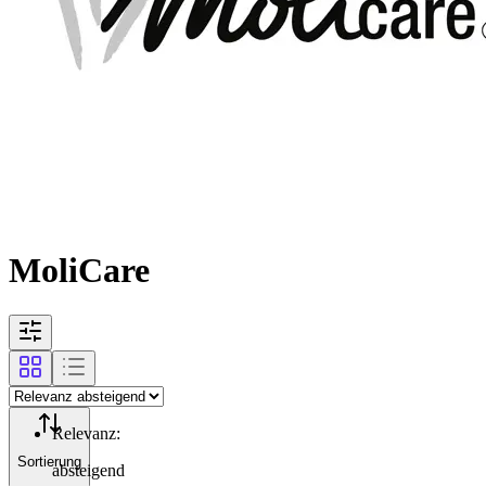
MoliCare
Relevanz
:
Sortierung
absteigend