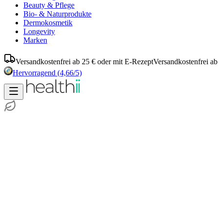
Beauty & Pflege
Bio- & Naturprodukte
Dermokosmetik
Longevity
Marken
Versandkostenfrei ab 25 € oder mit E-Rezept
Versandkostenfrei ab
Hervorragend
(4,66/5)