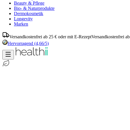
Beauty & Pflege
Bio- & Naturprodukte
Dermokosmetik
Longevity
Marken
Versandkostenfrei ab 25 € oder mit E-Rezept
Versandkostenfrei ab
Hervorragend
(4,66/5)