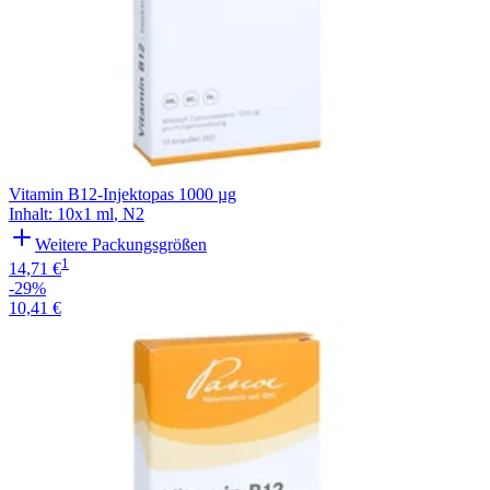
Vitamin B12-Injektopas 1000 µg
Inhalt
:
10x1 ml
,
N2
Weitere Packungsgrößen
1
14,71 €
-29%
10,41 €