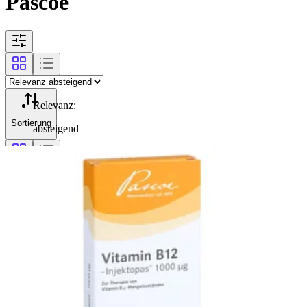
Pascoe
Relevanz
:
Sortierung
absteigend
Filterung