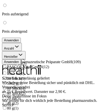
Preis
aufsteigend
Preis
absteigend
Anwenden
Anzahl
50 ml
(
35
)
Hersteller
90 Stück
(
4
)
Pascoe pharmazeutische Präparate GmbH
(
109
)
Anwenden
100x1 ml
(
2
)
PASCOE Vital GmbH
(
12
)
5x100 g
(
1
)
10x5 ml
(
1
)
Schnell & zuverlässig geliefert
50 Stück
(
1
)
Wir liefern deine Bestellung sicher und
pünktlich
mit
DHL
.
50x2 g
(
1
)
Versandkostenfrei
60 Stück
(
4
)
ab
25
€
Bestellwert. Darunter nur
2,90
€
.
40 Stück
(
2
)
Deine Bedürfnisse im Fokus
20 ml
(
5
)
Wir prüfen für dich wirklich
jede
Bestellung pharmazeutisch.
40 g
(
2
)
Service
80 g
(
1
)