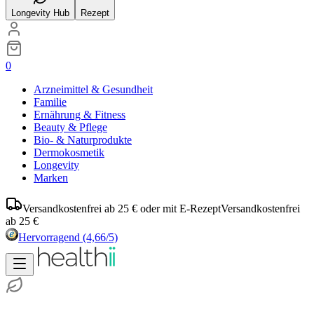
Longevity Hub
Rezept
0
Arzneimittel & Gesundheit
Familie
Ernährung & Fitness
Beauty & Pflege
Bio- & Naturprodukte
Dermokosmetik
Longevity
Marken
Versandkostenfrei ab 25 € oder mit E-Rezept
Versandkostenfrei
ab 25 €
Hervorragend
(4,66/5)