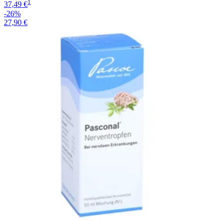
1
37,49 €
-26%
27,90 €