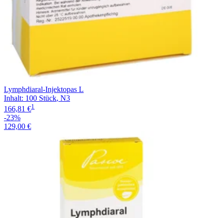
Lymphdiaral-Injektopas L
Inhalt
:
100 Stück
,
N3
1
166,81 €
-23%
129,00 €