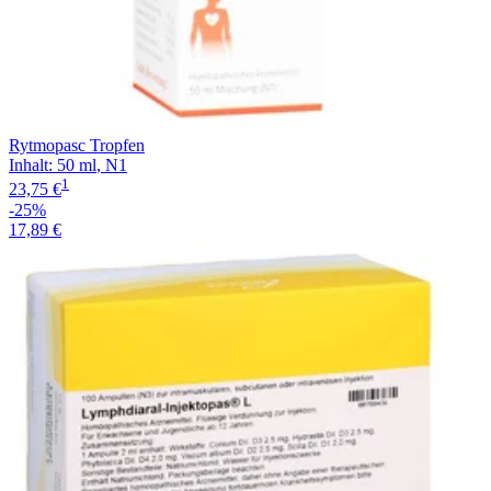
Rytmopasc Tropfen
Inhalt
:
50 ml
,
N1
1
23,75 €
-25%
17,89 €