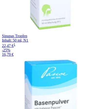
Sinupas Tropfen
Inhalt
:
50 ml
,
N1
1
22,47 €
-25%
16,79 €