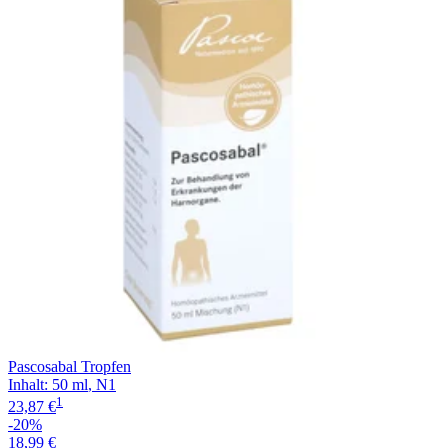
Pascosabal Tropfen
Inhalt
:
50 ml
,
N1
1
23,87 €
-20%
18,99 €