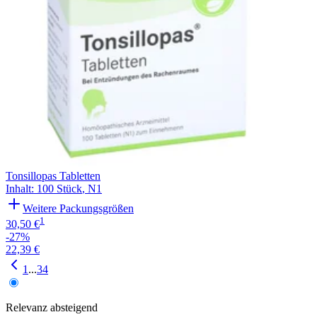
Tonsillopas Tabletten
Inhalt
:
100 Stück
,
N1
Weitere Packungsgrößen
1
30,50 €
-27%
22,39 €
1
...
3
4
Relevanz
absteigend