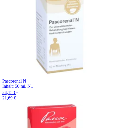
Pascorenal N
Inhalt
:
50 ml
,
N1
1
24,15 €
21,69 €