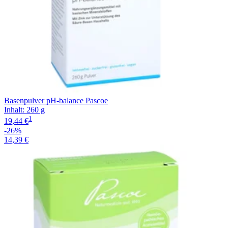
Basenpulver pH-balance Pascoe
Inhalt
:
260 g
1
19,44 €
-26%
14,39 €