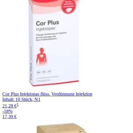
Cor Plus Injektopas flüss. Verdünnung Injektion
Inhalt
:
10 Stück
,
N1
1
21,28 €
-18%
17,39 €