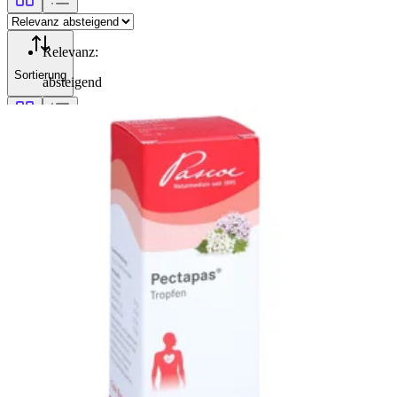
Relevanz
:
Sortierung
absteigend
Filterung