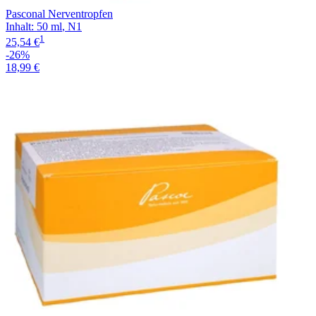
Pasconal Nerventropfen
Inhalt
:
50 ml
,
N1
1
25,54 €
-26%
18,99 €