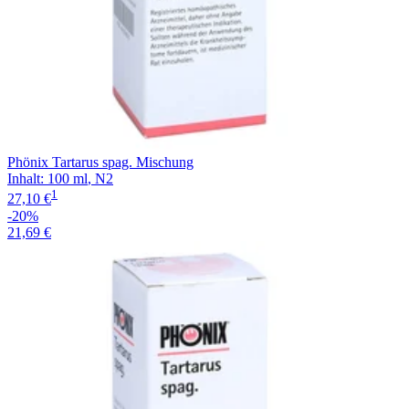
Phönix Tartarus spag. Mischung
Inhalt
:
100 ml
,
N2
1
27,10 €
-20%
21,69 €