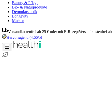
Beauty & Pflege
Bio- & Naturprodukte
Dermokosmetik
Longevity
Marken
Versandkostenfrei ab 25 € oder mit E-Rezept
Versandkostenfrei ab
Hervorragend
(4,66/5)