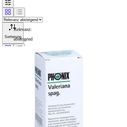
Relevanz
:
Sortierung
absteigend
Filterung