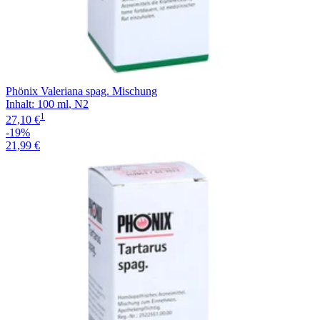
Phönix Valeriana spag. Mischung
Inhalt
:
100 ml
,
N2
1
27,10 €
-19%
21,99 €