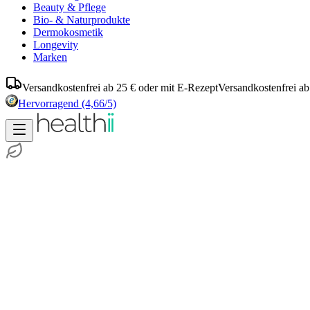
Beauty & Pflege
Bio- & Naturprodukte
Dermokosmetik
Longevity
Marken
Versandkostenfrei ab 25 € oder mit E-Rezept
Versandkostenfrei ab
Hervorragend
(4,66/5)