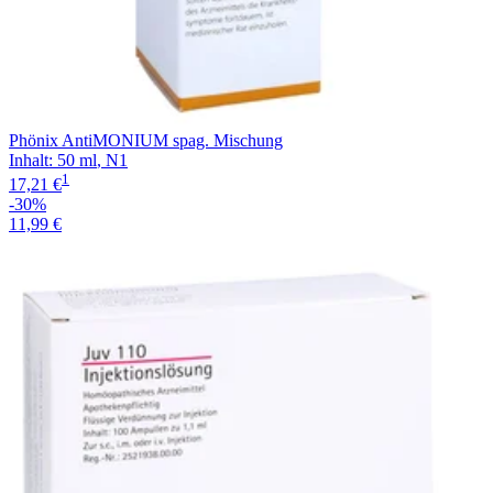
Phönix AntiMONIUM spag. Mischung
Inhalt
:
50 ml
,
N1
1
17,21 €
-30%
11,99 €