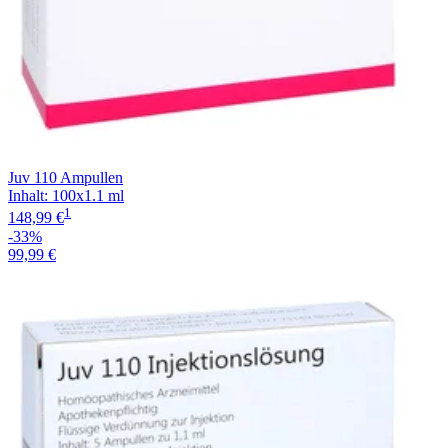
Juv 110 Ampullen
Inhalt
:
100x1.1 ml
1
148,99 €
-33%
99,99 €