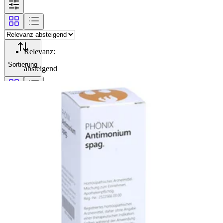
Relevanz
:
Sortierung
absteigend
Filterung