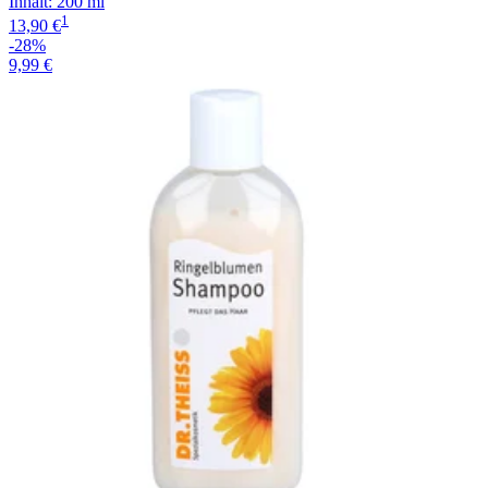
Inhalt
:
200 ml
1
13,90 €
-28%
9,99 €