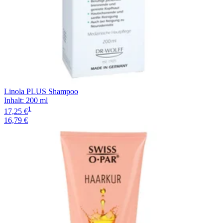
Linola PLUS Shampoo
Inhalt
:
200 ml
1
17,25 €
16,79 €