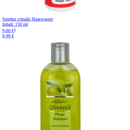
Spiritus crinalis Haarwasser
Inhalt
:
150 ml
1
9,00 €
8,99 €