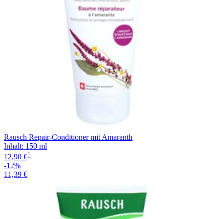
Rausch Repair-Conditioner mit Amaranth
Inhalt
:
150 ml
1
12,90 €
-12%
11,39 €