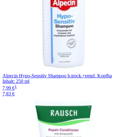
Alpecin Hypo-Sensitiv Shampoo b.trock.+empf. Kopfha
Inhalt
:
250 ml
1
7,99 €
7,83 €