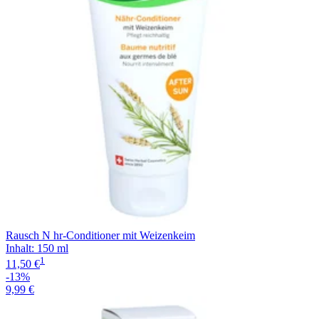
Rausch N hr-Conditioner mit Weizenkeim
Inhalt
:
150 ml
1
11,50 €
-13%
9,99 €