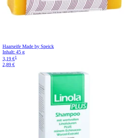
Haarseife Made by Speick
Inhalt
:
45 g
1
3,19 €
2,89 €