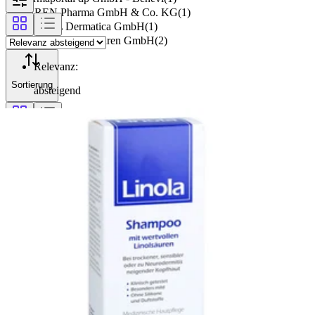
PUREN Pharma GmbH & Co. KG
(
1
)
PREVAL Dermatica GmbH
(
1
)
Dr. Theiss Naturwaren GmbH
(
2
)
Relevanz
:
Sortierung
absteigend
Filterung