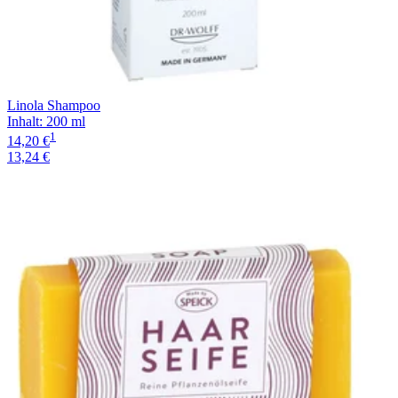
Linola Shampoo
Inhalt
:
200 ml
1
14,20 €
13,24 €