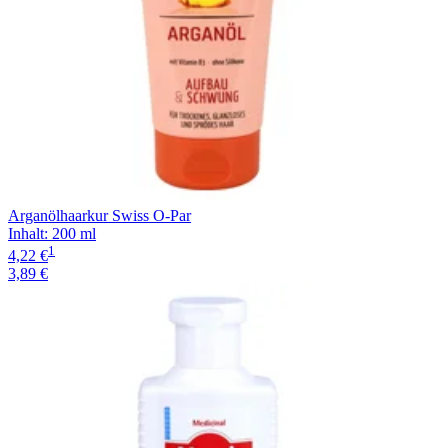
Arganölhaarkur Swiss O-Par
Inhalt
:
200 ml
1
4,22 €
3,89 €