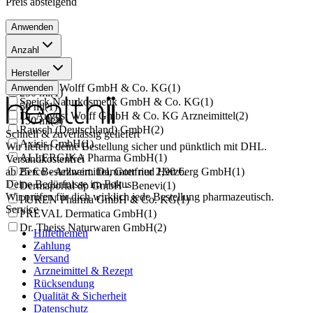
Preis
absteigend
Anwenden
Anzahl
200 ml
(
8
)
Hersteller
45 g
(
1
)
Dr. Kurt Wolff GmbH & Co. KG
(
1
)
Anwenden
250 ml
(
1
)
Speick Naturkosmetik GmbH & Co. KG
(
1
)
50 ml
(
1
)
Dr. August Wolff GmbH & Co. KG Arzneimittel
(
2
)
150 ml
(
3
)
Rausch (Deutschland) GmbH
(
2
)
Schnell & zuverlässig geliefert
Axisis GmbH
(
1
)
Wir liefern deine Bestellung sicher und
pünktlich
mit
DHL
.
ALLERGIKA Pharma GmbH
(
1
)
Versandkostenfrei
ab
25
Berco - Arzneimittel, Gottfried Herzberg GmbH
€
Bestellwert. Darunter nur
2,90
€
.
(
1
)
Deine Bedürfnisse im Fokus
Dermaportal dp GmbH - Benevi
(
1
)
Wir prüfen für dich wirklich
jede
Bestellung pharmazeutisch.
PUREN Pharma GmbH & Co. KG
(
1
)
Service
PREVAL Dermatica GmbH
(
1
)
Dr. Theiss Naturwaren GmbH
(
2
)
Hilfethemen
Zahlung
Versand
Arzneimittel & Rezept
Rücksendung
Qualität & Sicherheit
Datenschutz