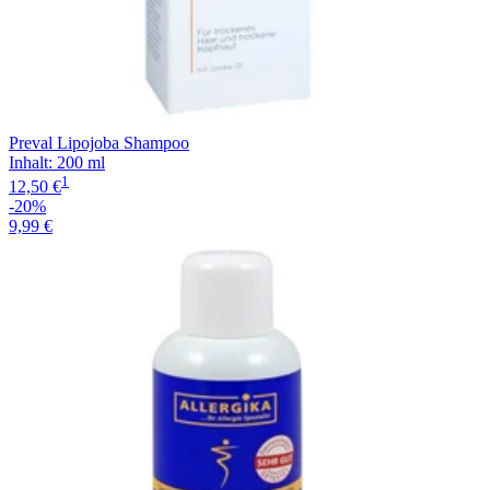
Preval Lipojoba Shampoo
Inhalt
:
200 ml
1
12,50 €
-20%
9,99 €