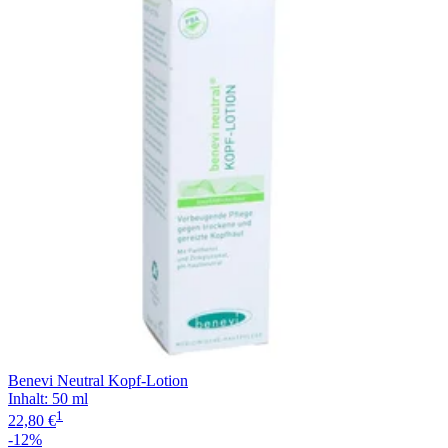
Benevi Neutral Kopf-Lotion
Inhalt
:
50 ml
1
22,80 €
-12%