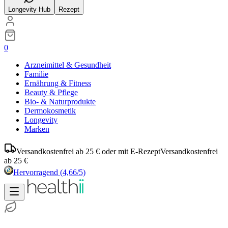
Longevity Hub
Rezept
0
Arzneimittel & Gesundheit
Familie
Ernährung & Fitness
Beauty & Pflege
Bio- & Naturprodukte
Dermokosmetik
Longevity
Marken
Versandkostenfrei ab 25 € oder mit E-Rezept
Versandkostenfrei
ab 25 €
Hervorragend
(4,66/5)