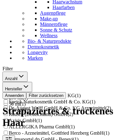
Haarwachstum
Haarfarben
Augenpflege
Make-up
Männerpflege
Sonne & Schutz
Wellness
Bio- & Naturprodukte
Dermokosmetik
Longevity
Marken
Filter
Anzahl
200 ml
(
8
)
Hersteller
45 g
(
1
)
Dr. Kurt Wolff GmbH & Co. KG
(
1
)
Anwenden
Filter zurücksetzen
250 ml
(
1
)
Speick Naturkosmetik GmbH & Co. KG
(
1
)
50 ml
(
1
)
Dr. August Wolff GmbH & Co. KG Arzneimittel
(
2
)
Strapaziertes & trockenes
150 ml
(
3
)
Rausch (Deutschland) GmbH
(
2
)
Haar
Axisis GmbH
(
1
)
ALLERGIKA Pharma GmbH
(
1
)
Berco - Arzneimittel, Gottfried Herzberg GmbH
(
1
)
Dermaportal dp GmbH - Benevi
(
1
)