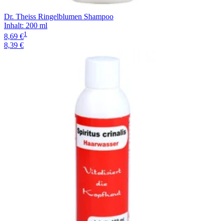
Dr. Theiss Ringelblumen Shampoo
Inhalt
:
200 ml
1
8,69 €
8,39 €