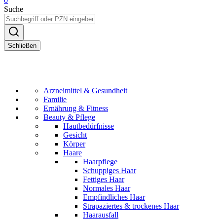
0
Suche
Schließen
Arzneimittel & Gesundheit
Familie
Ernährung & Fitness
Beauty & Pflege
Hautbedürfnisse
Gesicht
Körper
Haare
Haarpflege
Schuppiges Haar
Fettiges Haar
Normales Haar
Empfindliches Haar
Strapaziertes & trockenes Haar
Haarausfall