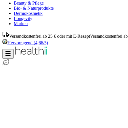
Beauty & Pflege
Bio- & Naturprodukte
Dermokosmetik
Longevity
Marken
Versandkostenfrei ab 25 € oder mit E-Rezept
Versandkostenfrei ab
Hervorragend
(4,66/5)