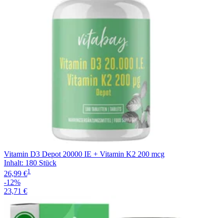
Vitamin D3 Depot 20000 IE + Vitamin K2 200 mcg
Inhalt
:
180 Stück
1
26,99 €
-12%
23,71 €