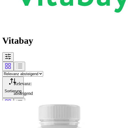
Vitabay
Relevanz
:
Sortierung
absteigend
Filterung