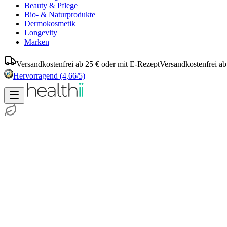
Beauty & Pflege
Bio- & Naturprodukte
Dermokosmetik
Longevity
Marken
Versandkostenfrei ab 25 € oder mit E-Rezept
Versandkostenfrei ab
Hervorragend
(4,66/5)