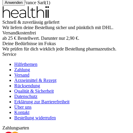
Interlac France Sarl
(
1
)
Anwenden
Schnell & zuverlässig geliefert
Wir liefern deine Bestellung sicher und
pünktlich
mit
DHL
.
Versandkostenfrei
ab
25
€
Bestellwert. Darunter nur
2,90
€
.
Deine Bedürfnisse im Fokus
Wir prüfen für dich wirklich
jede
Bestellung pharmazeutisch.
Service
Hilfethemen
Zahlung
Versand
Arzneimittel & Rezept
Rücksendung
Qualität & Sicherheit
Datenschutz
Erklärung zur Barrierefreiheit
Über uns
Kontakt
Bestellung widerrufen
Zahlungsarten