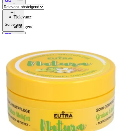
Relevanz
:
Sortierung
absteigend
Filterung