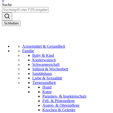
0
Suche
Schließen
Arzneimittel & Gesundheit
Familie
Baby & Kind
Kinderwunsch
Schwangerschaft
Stillzeit & Wochenbett
Sanitätshaus
Liebe & Sexualität
Tiergesundheit
Hund
Katze
Parasiten- & Insektenschutz
Fell- & Pfotenpflege
Augen- & Ohrenpflege
Knochen & Gelenke