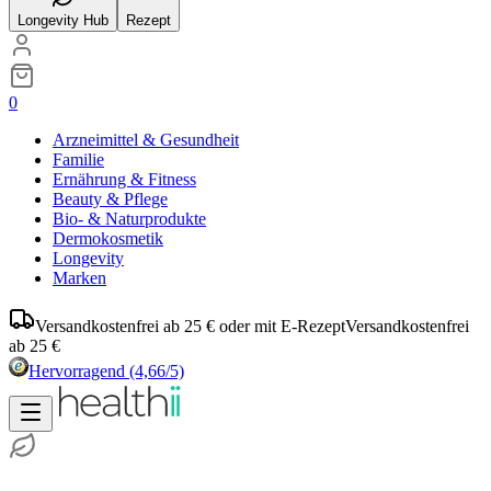
Longevity Hub
Rezept
0
Arzneimittel & Gesundheit
Familie
Ernährung & Fitness
Beauty & Pflege
Bio- & Naturprodukte
Dermokosmetik
Longevity
Marken
Versandkostenfrei ab 25 € oder mit E-Rezept
Versandkostenfrei
ab 25 €
Hervorragend
(4,66/5)