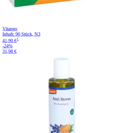
Vitango
Inhalt
:
90 Stück
,
N3
1
41,90 €
-24%
31,98 €