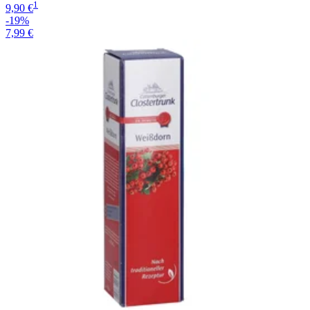
1
9,90 €
-19%
7,99 €