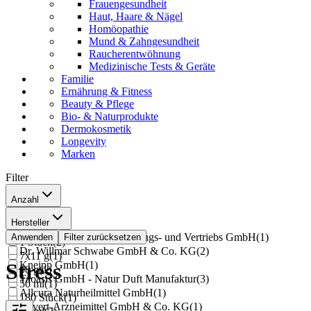
Frauengesundheit
Haut, Haare & Nägel
Homöopathie
Mund & Zahngesundheit
Raucherentwöhnung
Medizinische Tests & Geräte
Familie
Ernährung & Fitness
Beauty & Pflege
Bio- & Naturprodukte
Dermokosmetik
Longevity
Marken
Filter
Anzahl
200 ml
(
1
)
Hersteller
500 ml
(
1
)
SONNENMOOR Verwertungs- und Vertriebs GmbH
(
1
)
Anwenden
Filter zurücksetzen
1 Stück
(
2
)
Dr. Willmar Schwabe GmbH & Co. KG
(
2
)
7x11 g
(
1
)
Kneipp GmbH
(
1
)
Stress
90 g
(
1
)
Taoasis GmbH - Natur Duft Manufaktur
(
3
)
50 ml
(
1
)
Allcura Naturheilmittel GmbH
(
1
)
180 Stück
(
1
)
Hevert-Arzneimittel GmbH & Co. KG
(
1
)