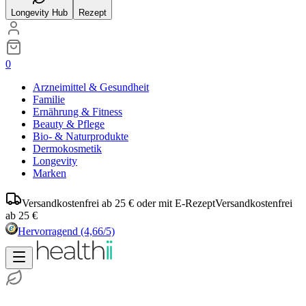
Longevity Hub
Rezept
0
Arzneimittel & Gesundheit
Familie
Ernährung & Fitness
Beauty & Pflege
Bio- & Naturprodukte
Dermokosmetik
Longevity
Marken
Versandkostenfrei ab 25 € oder mit E-Rezept
Versandkostenfrei
ab 25 €
Hervorragend
(4,66/5)