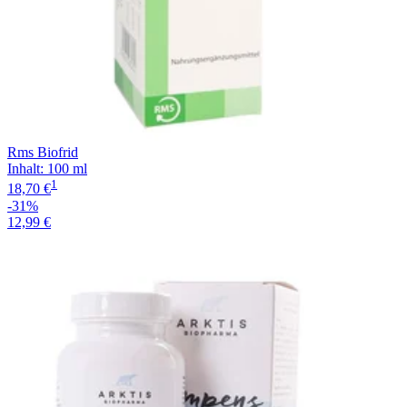
Rms Biofrid
Inhalt
:
100 ml
1
18,70 €
-31%
12,99 €