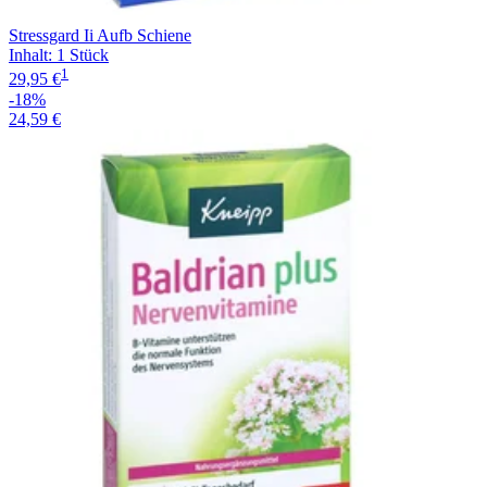
Stressgard Ii Aufb Schiene
Inhalt
:
1 Stück
1
29,95 €
-18%
24,59 €