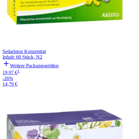
Sedariston Konzentrat
Inhalt
:
60 Stück
,
N2
Weitere Packungsgrößen
1
19,97 €
-26%
14,79 €