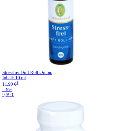
Stressfrei Duft Roll-On bio
Inhalt
:
10 ml
1
11,90 €
-19%
9,59 €