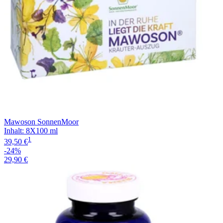
Mawoson SonnenMoor
Inhalt
:
8X100 ml
1
39,50 €
-24%
29,90 €