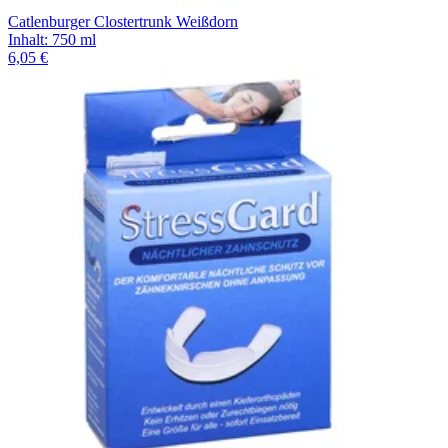
Catlenburger Clostertrunk Weißdorn
Inhalt
:
750 ml
6,05 €