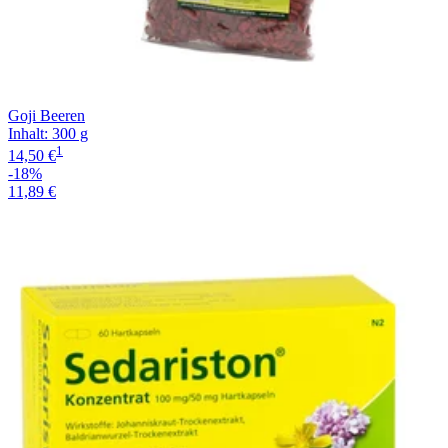
Goji Beeren
Inhalt
:
300 g
1
14,50 €
-18%
11,89 €