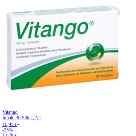
Vitango
Inhalt
:
30 Stück
,
N1
1
16,95 €
-25%
12,79 €