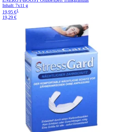
ENERGY-BOOST Orthoexpert Trinkgranulat
Inhalt
:
7x11 g
1
19,95 €
19,29 €