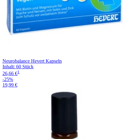
Neurobalance Hevert Kapseln
Inhalt
:
60 Stück
1
26,66 €
-25%
19,99 €