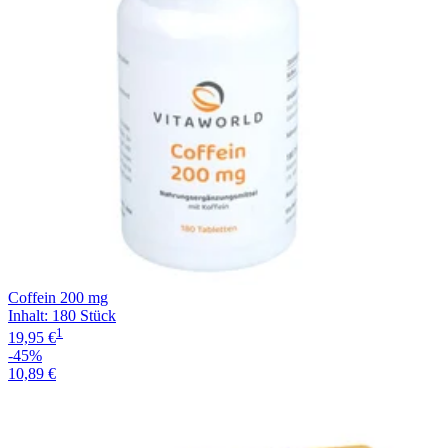
Coffein 200 mg
Inhalt
:
180 Stück
1
19,95 €
-45%
10,89 €