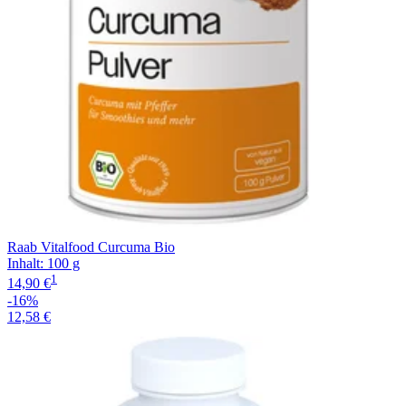
Raab Vitalfood Curcuma Bio
Inhalt
:
100 g
1
14,90 €
-16%
12,58 €