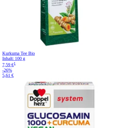
Kurkuma Tee Bio
Inhalt
:
100 g
1
7,59 €
-26%
5,61 €