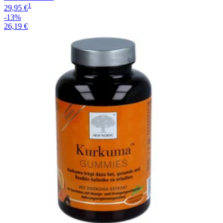
1
29,95 €
-13%
26,19 €