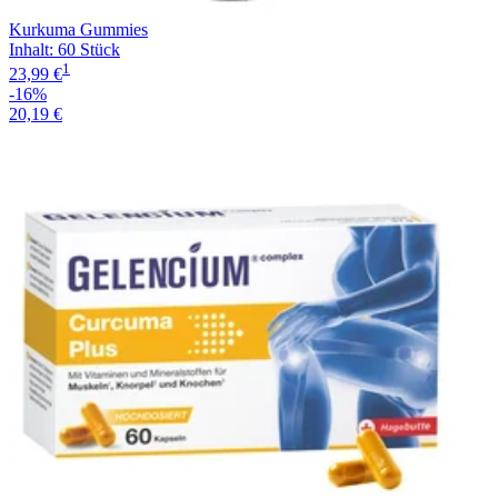
Kurkuma Gummies
Inhalt
:
60 Stück
1
23,99 €
-16%
20,19 €