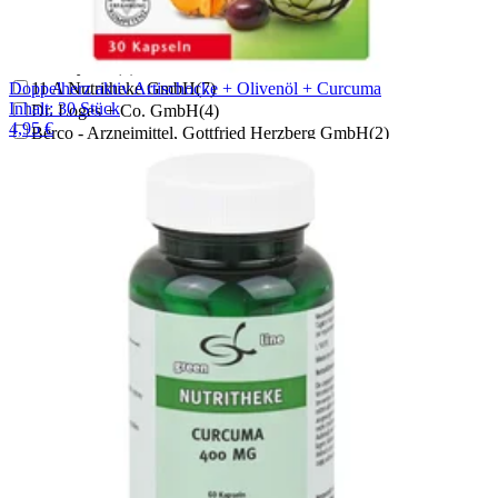
NatuGena GmbH
(
1
)
Dr. Jacob's Medical GmbH
(
1
)
Vitabay CV
(
1
)
Doppelherz aktiv Artischocke + Olivenöl + Curcuma
11 A Nutritheke GmbH
(
7
)
Inhalt
:
30 Stück
Dr. Loges + Co. GmbH
(
4
)
4,95 €
Berco - Arzneimittel, Gottfried Herzberg GmbH
(
2
)
Casida GmbH
(
2
)
Aleavedis Naturprodukte GmbH
(
5
)
shanab pharma e.U.
(
1
)
Vita World GmbH
(
2
)
pro medico GmbH
(
1
)