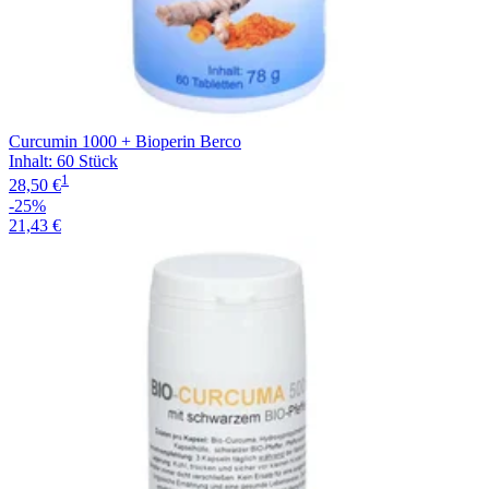
Curcumin 1000 + Bioperin Berco
Inhalt
:
60 Stück
1
28,50 €
-25%
21,43 €