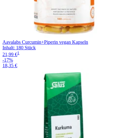
Aavalabs Curcumin+Piperin vegan Kapseln
Inhalt
:
180 Stück
1
21,99 €
-17%
18,35 €