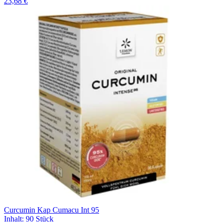
23,68 €
Curcumin Kap Cumacu Int 95
Inhalt
:
90 Stück