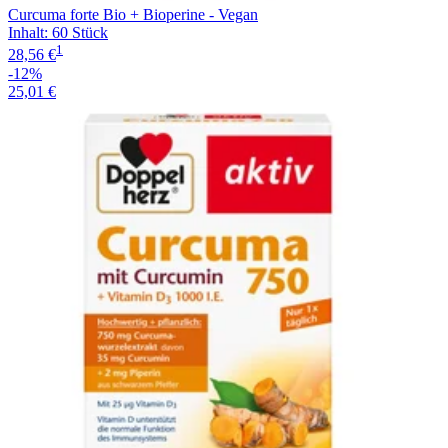
Curcuma forte Bio + Bioperine - Vegan
Inhalt
:
60 Stück
1
28,56 €
-12%
25,01 €