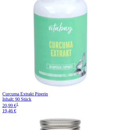
Curcuma Extrakt Piperin
Inhalt
:
90 Stück
1
20,99 €
19,46 €