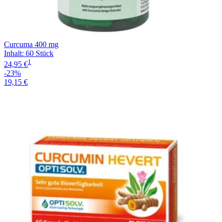
Curcuma 400 mg
Inhalt
:
60 Stück
1
24,95 €
-23%
19,15 €