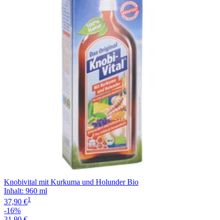
Knobivital mit Kurkuma und Holunder Bio
Inhalt
:
960 ml
1
37,90 €
-16%
31,90 €