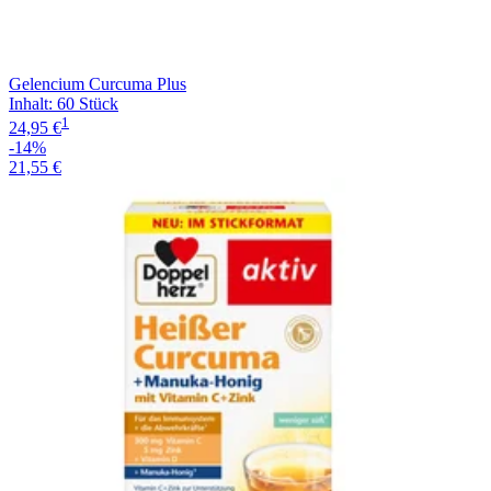
Gelencium Curcuma Plus
Inhalt
:
60 Stück
1
24,95 €
-14%
21,55 €