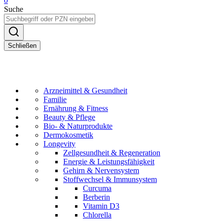
0
Suche
Schließen
Arzneimittel & Gesundheit
Familie
Ernährung & Fitness
Beauty & Pflege
Bio- & Naturprodukte
Dermokosmetik
Longevity
Zellgesundheit & Regeneration
Energie & Leistungsfähigkeit
Gehirn & Nervensystem
Stoffwechsel & Immunsystem
Curcuma
Berberin
Vitamin D3
Chlorella