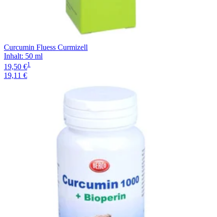
Curcumin Fluess Curmizell
Inhalt
:
50 ml
1
19,50 €
19,11 €