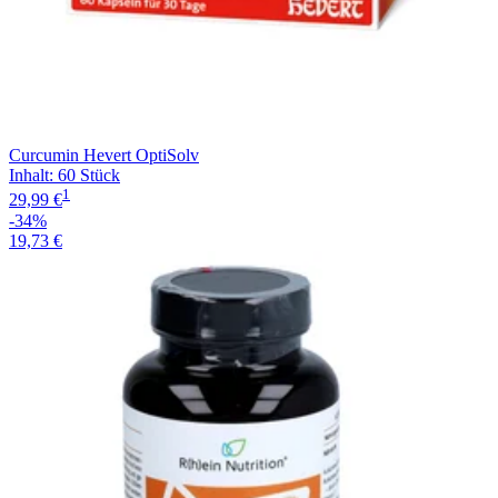
Curcumin Hevert OptiSolv
Inhalt
:
60 Stück
1
29,99 €
-34%
19,73 €