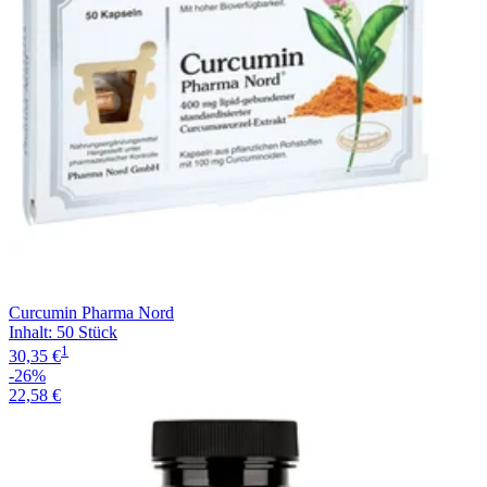
Curcumin Pharma Nord
Inhalt
:
50 Stück
1
30,35 €
-26%
22,58 €