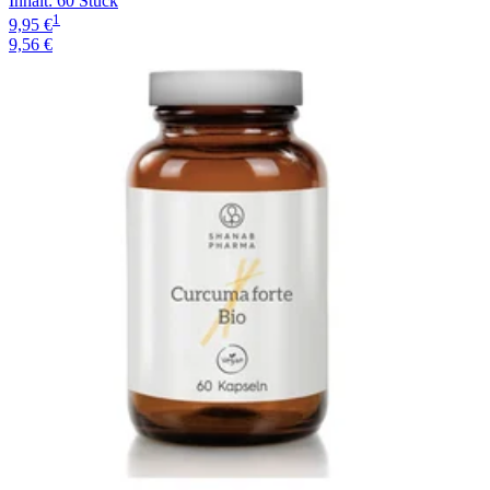
Inhalt
:
60 Stück
1
9,95 €
9,56 €