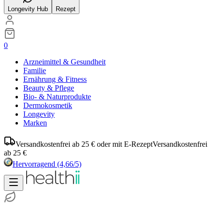
Longevity Hub
Rezept
0
Arzneimittel & Gesundheit
Familie
Ernährung & Fitness
Beauty & Pflege
Bio- & Naturprodukte
Dermokosmetik
Longevity
Marken
Versandkostenfrei ab 25 € oder mit E-Rezept
Versandkostenfrei
ab 25 €
Hervorragend
(4,66/5)