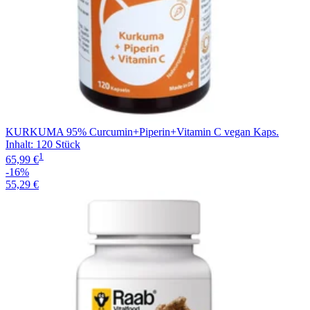
KURKUMA 95% Curcumin+Piperin+Vitamin C vegan Kaps.
Inhalt
:
120 Stück
1
65,99 €
-16%
55,29 €